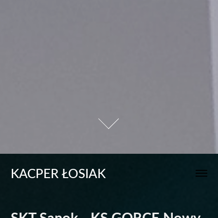
KACPER ŁOSIAK
SKT Sanok - KS GORCE Nowy 