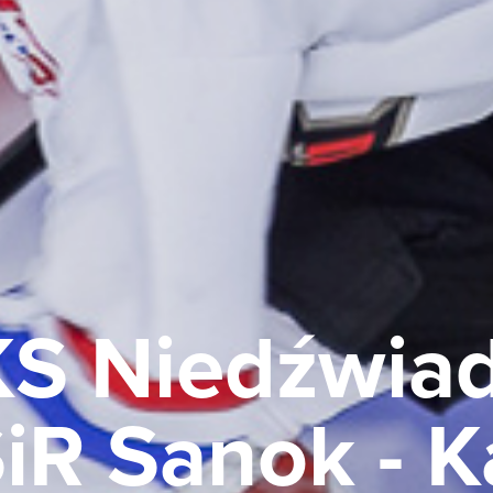
S Niedźwiadk
R Sanok - Ka