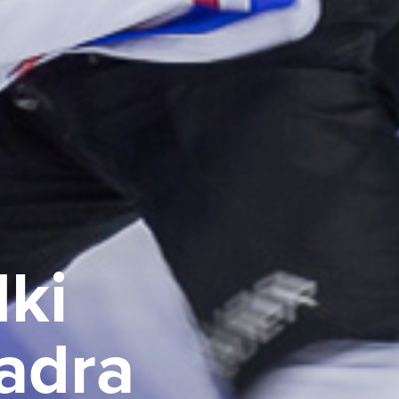
i 
dra 